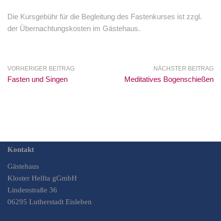
Die Kursgebühr für die Begleitung des Fastenkurses ist zzgl.
der Übernachtungskosten im Gästehaus.
VORHERIGER BEITRAG
NÄCHSTER BEITRAG
Fasten und Singen
Meditatives Bogenschießen
Kontakt
Gästehaus
Kloster Helfta gGmbH
Lindenstraße 36
06295 Lutherstadt Eisleben